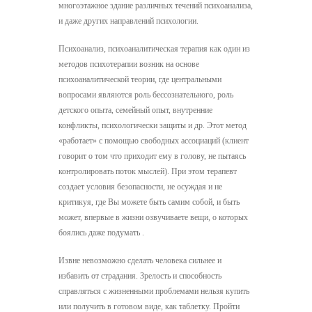
многоэтажное здание различных течений психоанализа,
и даже других направлений психологии.
Психоанализ, психоаналитическая терапия как один из
методов психотерапии возник на основе
психоаналитической теории, где центральными
вопросами являются роль бессознательного, роль
детского опыта, семейный опыт, внутренние
конфликты, психологически защиты и др. Этот метод
«работает» с помощью свободных ассоциаций (клиент
говорит о том что приходит ему в голову, не пытаясь
контролировать поток мыслей). При этом терапевт
создает условия безопасности, не осуждая и не
критикуя, где Вы можете быть самим собой, и быть
может, впервые в жизни озвучиваете вещи, о которых
боялись даже подумать .
Извне невозможно сделать человека сильнее и
избавить от страдания. Зрелость и способность
справляться с жизненными проблемами нельзя купить
или получить в готовом виде, как таблетку. Пройти