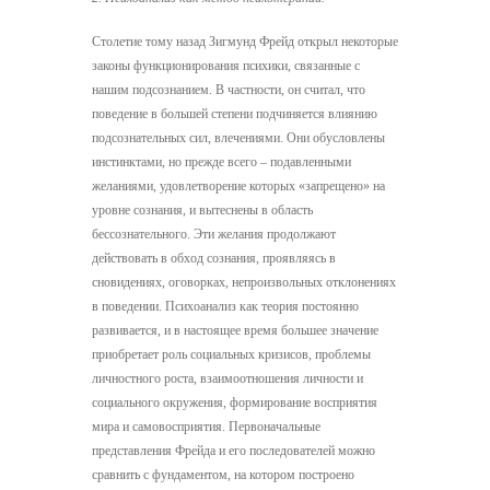
Столетие тому назад Зигмунд Фрейд открыл некоторые
законы функционирования психики, связанные с
нашим подсознанием. В частности, он считал, что
поведение в большей степени подчиняется влиянию
подсознательных сил, влечениями. Они обусловлены
инстинктами, но прежде всего – подавленными
желаниями, удовлетворение которых «запрещено» на
уровне сознания, и вытеснены в область
бессознательного. Эти желания продолжают
действовать в обход сознания, проявляясь в
сновидениях, оговорках, непроизвольных отклонениях
в поведении. Психоанализ как теория постоянно
развивается, и в настоящее время большее значение
приобретает роль социальных кризисов, проблемы
личностного роста, взаимоотношения личности и
социального окружения, формирование восприятия
мира и самовосприятия. Первоначальные
представления Фрейда и его последователей можно
сравнить с фундаментом, на котором построено