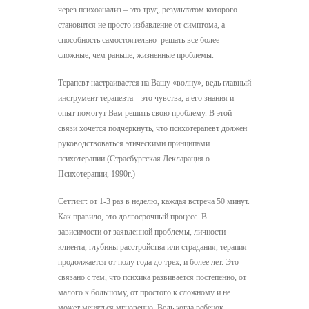
через психоанализ – это труд, результатом которого
становится не просто избавление от симптома, а
способность самостоятельно решать все более
сложные, чем раньше, жизненные проблемы.
Терапевт настраивается на Вашу «волну», ведь главный
инструмент терапевта – это чувства, а его знания и
опыт помогут Вам решить свою проблему. В этой
связи хочется подчеркнуть, что психотерапевт должен
руководствоваться этическими принципами
психотерапии (Страсбургская Декларация о
Психотерапии, 1990г.)
Сеттинг: от 1-3 раз в неделю, каждая встреча 50 минут.
Как правило, это долгосрочный процесс. В
зависимости от заявленной проблемы, личности
клиента, глубины расстройства или страдания, терапия
продолжается от полу года до трех, и более лет. Это
связано с тем, что психика развивается постепенно, от
малого к большому, от простого к сложному и не
может меняться мгновенно. Ведь когда ребенок