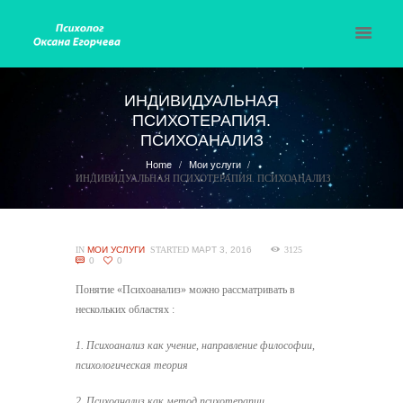
ИНДИВИДУАЛЬНАЯ
ПСИХОТЕРАПИЯ.
ПСИХОАНАЛИЗ
Home
Мои услуги
ИНДИВИДУАЛЬНАЯ ПСИХОТЕРАПИЯ. ПСИХОАНАЛИЗ
IN
МОИ УСЛУГИ
STARTED
МАРТ 3, 2016
3125
0
0
Понятие «Психоанализ» можно рассматривать в
нескольких областях :
1. Психоанализ как учение, направление философии,
психологическая теория
2. Психоанализ как метод психотерапии.