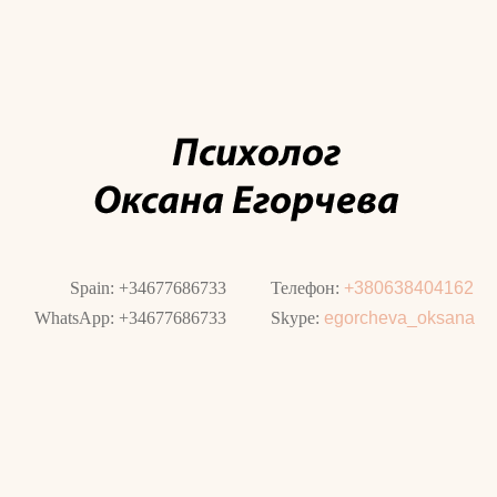
Spain: +34677686733
Телефон:
+380638404162
WhatsApp: +34677686733
Skype:
egorcheva_oksana