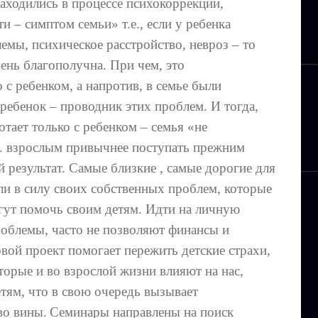
аходились в процессе психокоррекции,
ти – симптом семьи» т.е., если у ребенка
емы, психическое расстройство, невроз – то
очень благополучна. При чем, это
о с ребенком, а напротив, в семье были
ребенок – проводник этих проблем. И тогда,
отает только с ребенком – семья «не
к. взрослым привычнее поступать прежним
й результат. Самые близкие , самые дорогие для
ли в силу своих собственных проблем, которые
огут помочь своим детям. Идти на личную
проблемы, часто не позволяют финансы и
ой проект помогает пережить детские страхи,
торые и во взрослой жизни влияют на нас,
тям, что в свою очередь вызывает
во вины.
Семинары направлены на поиск