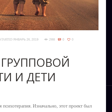
STARTED
ЯНВАРЬ 26, 2019
2988
0
0
 ГРУППОВОЙ
ТИ И ДЕТИ
я психотерапия.
Изначально, этот проект был