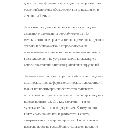
единственной формой лечения данных невротических
состояний является обращение к врачу психиатру, и
лечение таблетками.
Действительно, многие из них приносят ощущение
душевного упокоения и расслабленности. Но
медикаментозные средства только временно заглушают
тревогу и беспокойство, не прорабатывая на
осознаваемом уровне психологические механизмы их
возникновения и не устраняя причины, лежащие в
основе проявлений этих эмоциональных нарушений.
Лечение навязчивостей, страхов, фобий только одними
химическими психофармакологическими лекарствами
может приносить временное чувство душевного
облегчения, которое часто исчезает после прекращения
приема препаратов. Это как анестезия – вы не
чувствуете боль, но она существует. К тому же это
ведет к эмоциональной и физической вялости,
заторможенности мировосприятия . Такие больные
настраиваются на расслабленно-сонливое, пассивно-