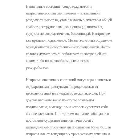
Навязчивые состояния сопровождаются и
неврастеническими симптомами – повышенной
раздражительностью, утомляемостью, чувством общей
слабости, затруднениями концентра­ции внимания,
трудностью сосредоточения, бессонницей. Настроение,
как правило, подав­ленное. Может возникать ощущение
безнадежности и собственной неполноценности. Часто
человек думает, что он заболевает шизофренией или
каким-либо иным тяжёлым психичес­ким
расстройством.
Неврозы навязчивых состояний могут ограничиваться
однократными приступами, и продолжаться от
нескольких дней или недель до нескольких лет. При
другом варианте такие приступы возникают
неоднократно, а между ними человек чувствует себя
вполне адекватно. При третьем варианте наблюдается
постоянное существование навязчивостей с
периодическими усилениями проявлений болезни. Эти
неврозы имеют тенденцию к хроническому течению и