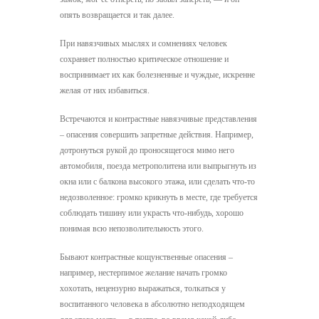
опять возвращается и так далее.
При навязчивых мыслях и сомнениях человек
сохраняет полностью критическое отношение и
воспринимает их как болезненные и чуждые, искренне
желая от них избавиться.
Встречаются и контрастные навязчивые представления
– опасения совершить запретные действия. Например,
дотронуться рукой до проносящегося мимо него
автомобиля, поезда метрополитена или выпрыгнуть из
окна или с балкона высокого этажа, или сделать что-то
недозволенное: громко крикнуть в месте, где требуется
соблюдать тишину или украсть что-нибудь, хорошо
понимая всю непозволительность этого.
Бывают контрастные кощунственные опасения –
например, нестерпимое желание начать громко
хохотать, нецензурно выражаться, толкаться у
воспитанного человека в абсолютно неподходящем