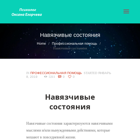
Навязчивые состояния
Home
Профессиональная помощь
Навязчивые состояния
IN
ПРОФЕССИОНАЛЬНАЯ ПОМОЩЬ
STARTED
ЯНВАРЬ
8, 2019
5311
0
0
Навязчивые
состояния
Навязчивые состояния характеризуются навязчивыми
мыслями и/или вынужденными действиями, которые
мешают в повседневной жизни.