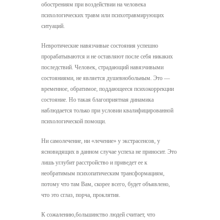
обострениям при воздействии на человека
психологических травм или психотравмирующих
ситуаций.
Невротические навязчивые состояния успешно
прорабатываются и не оставляют после себя никаких
последствий. Человек, страдающий навязчивыми
состояния­ми, не является душевнобольным. Это —
временное, обратимое, поддающееся психокоррекции
состояние. Но такая благоприятная динамика
наблюдается только при условии квалифицированной
психологической помощи.
Ни самолечение, ни «лечение» у экстрасенсов, у
ясновидящих в данном случае успеха не приносит. Это
лишь углубит расстройство и приведет ее к
необратимым психопатическим трансформациям,
потому что там Вам, скорее всего, будет объявлено,
что это сглаз, порча, проклятия.
К сожалению,большинство людей считает, что