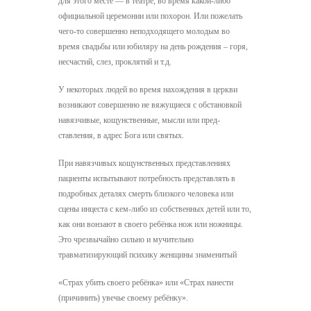
для этого месте — в театре, во время какой-либо
официальной церемонии или похорон. Или пожелать
чего-то совершенно неподходящего молодым во
время свадьбы или юбиляру на день рождения – горя,
несчастий, слез, проклятий и т.д.
У некоторых людей во время нахождения в церкви
возникают совершенно не вяжущиеся с обстановкой
навязчивые, кощунственные, мысли или пред­
ставления, в адрес Бога или святых.
При навязчивых кощунственных представлениях
пациенты испытывают потребность представлять в
подробных деталях смерть близкого человека или
сцены инцеста с кем-либо из собственных детей или то,
как они вонзают в своего ребёнка нож или ножницы.
Это чрезвычайно сильно и мучительно
травматизирующий психику женщины знаменитый
«Страх убить своего ребёнка» или «Страх нанести
(причинить) увечье своему ребёнку».