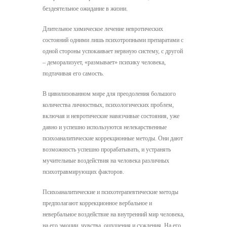
бездеятельное ожидание в жизни.
Длительное химическое лечение невротических
состояний одними лишь психотропными препаратами с
одной стороны успокаивает нервную систему, с другой
– деморализует, «размывает» психику человека,
подтачивая его самость.
В цивилизованном мире для преодоления большого
количества личностных, психологических проблем,
включая и невротические навязчивые состояния, уже
давно и успешно используются нелекарственные
психоаналитические коррекционные методы. Они дают
возможность успешно прорабатывать, и устранять
мучительные воздействия на человека различных
психотравмирующих факторов.
Психоаналитические и психотерапевтические методы
предполагают коррекционное вербальное и
невербальное воздействие на внутренний мир человека,
на его эмоции, чувства, ощущения и суждения. На его